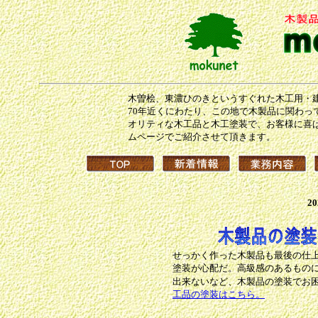
木曽桧、東濃ひのきというすぐれた木工用・
70年近くにわたり、この地で木製品に関わっ
オリティな木工品と木工塗装で、お客様に喜
ムページでご紹介させて頂きます。
2
せっかく作った木製品も最後の仕
塗装が心配だ。高級感のあるもの
出来ないなど、木製品の塗装でお
工品の塗装はこちら。