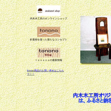
内木木工所のオンラインショップ
針葉樹を使った新たなコンセプト
ｔｏｎｏｎｏの最新情報
t
onono商品のお買い求めはこちら
で！！